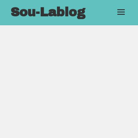
Sou-Lablog
メニュ
ーとウ
ィジェ
ット