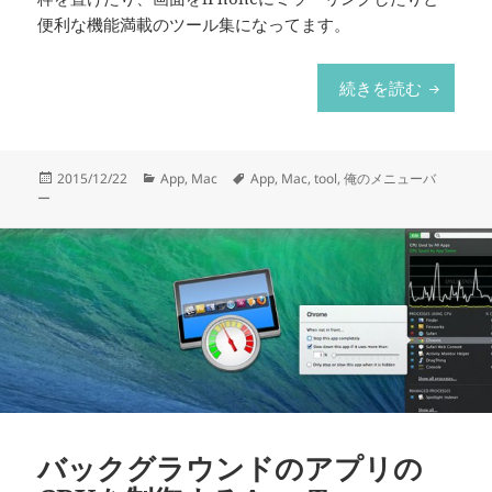
便利な機能満載のツール集になってます。
デザイン
続きを読む
投
カ
タ
2015/12/22
App
,
Mac
App
,
Mac
,
tool
,
俺のメニューバ
稿
テ
グ
ー
日:
ゴ
リ
ー
バックグラウンドのアプリの