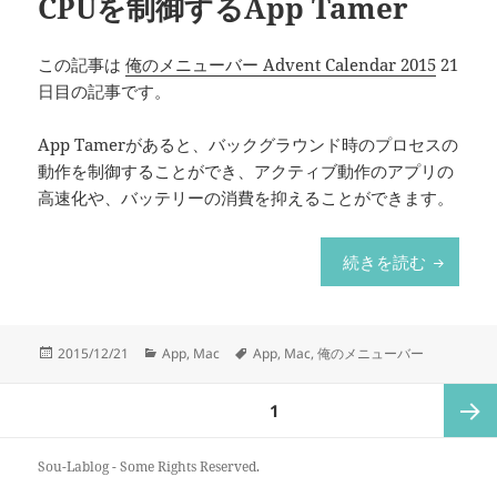
CPUを制御するApp Tamer
この記事は
俺のメニューバー Advent Calendar 2015
21
日目の記事です。
App Tamerがあると、バックグラウンド時のプロセスの
動作を制御することができ、アクティブ動作のアプリの
高速化や、バッテリーの消費を抑えることができます。
バックグ
続きを読む
投
カ
タ
2015/12/21
App
,
Mac
App
,
Mac
,
俺のメニューバー
稿
テ
グ
日:
ゴ
Posts
ページ
1
リ
pagination
ー
次のペ
Sou-Lablog -
Some Rights Reserved
.