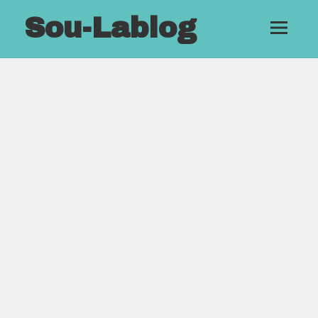
Sou-Lablog
メニュ
ーとウ
ィジェ
ット