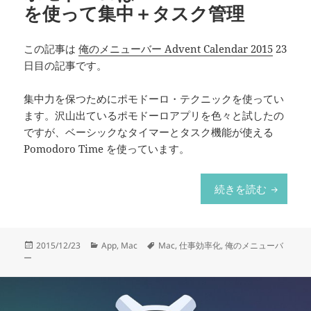
を使って集中＋タスク管理
この記事は
俺のメニューバー Advent Calendar 2015
23
日目の記事です。
集中力を保つためにポモドーロ・テクニックを使ってい
ます。沢山出ているポモドーロアプリを色々と試したの
ですが、ベーシックなタイマーとタスク機能が使える
Pomodoro Time を使っています。
ポモドー
続きを読む
投
カ
タ
2015/12/23
App
,
Mac
Mac
,
仕事効率化
,
俺のメニューバ
稿
テ
グ
ー
日:
ゴ
リ
ー