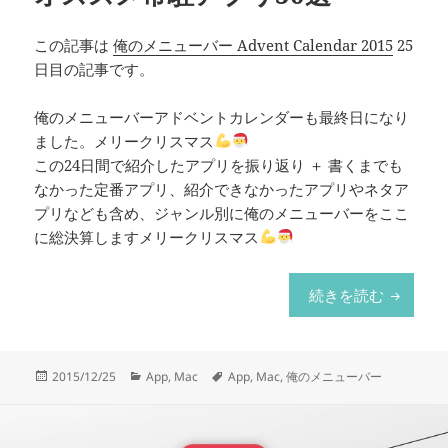
この記事は
俺のメニューバー Advent Calendar 2015
25
日目の記事です。
俺のメニューバーアドベントカレンダーも最終日になり
ました。メリークリスマス
この24日間で紹介したアプリを振り返り ＋ 書くまでも
なかった定番アプリ、紹介できなかったアプリやネタア
プリなども含め、ジャンル別に俺のメニューバーをここ
に総決算しますメリークリスマス
俺のメニ
続きを読む
投
カ
タ
2015/12/25
App
,
Mac
App
,
Mac
,
俺のメニューバー
稿
テ
グ
日:
ゴ
リ
ー