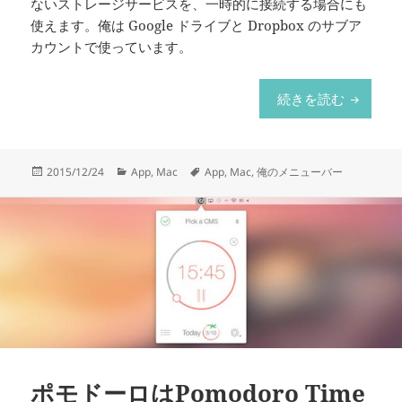
ないストレージサービスを、一時的に接続する場合にも
使えます。俺は Google ドライブと Dropbox のサブア
カウントで使っています。
クラウド
続きを読む
投
カ
タ
2015/12/24
App
,
Mac
App
,
Mac
,
俺のメニューバー
稿
テ
グ
日:
ゴ
リ
ー
ポモドーロはPomodoro Time