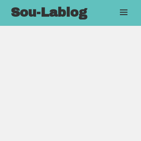
Sou-Lablog
メニュ
ーとウ
ィジェ
ット