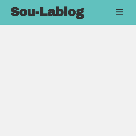
Sou-Lablog
メニュ
ーとウ
ィジェ
ット