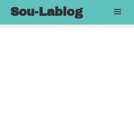
Sou-Lablog
メニュ
ーとウ
ィジェ
ット