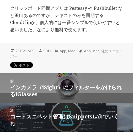
クリップボード同期アプリは Pesteasy や Pushbullet な
ど沢山あるのですが、テキストのみを同期する
CloudClipが、個人的には一番シンプルで使いやすいと
思いました。なにより無料で使えます。
投
作
カ
タ
2015/12/09
SOU
App
,
Mac
App
,
Mac
,
俺のメニュー
稿
成
テ
グ
バー
日:
者
ゴ
リ
ー
投
前
稿
インカメラ（iSight）にフィルターをかけられ
前
ナ
るiGlasses
の
ビ
投
ゲ
稿:
次
ー
コードスニペット管理はSnippetsLabでいく
次
シ
わ
の
ョ
投