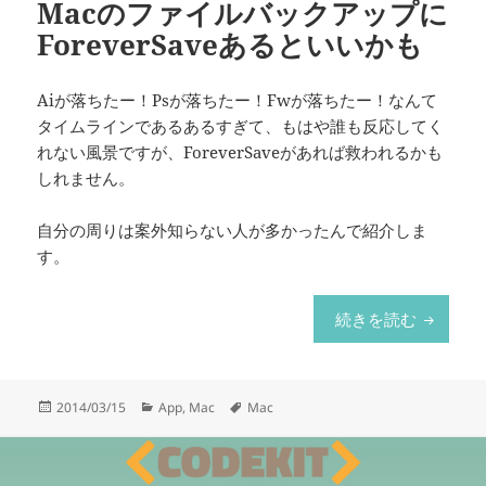
Macのファイルバックアップに
ForeverSaveあるといいかも
Aiが落ちたー！Psが落ちたー！Fwが落ちたー！なんて
タイムラインであるあるすぎて、もはや誰も反応してく
れない風景ですが、ForeverSaveがあれば救われるかも
しれません。
自分の周りは案外知らない人が多かったんで紹介しま
す。
Macのフ
続きを読む
投
カ
タ
2014/03/15
App
,
Mac
Mac
稿
テ
グ
日:
ゴ
リ
ー