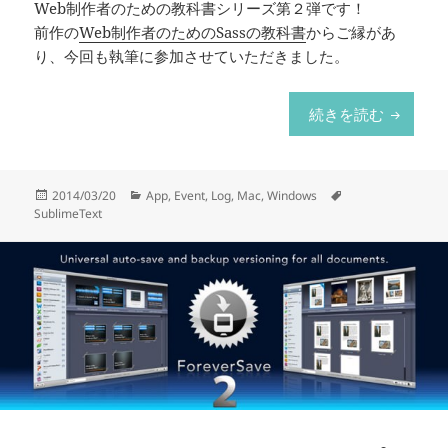
Web制作者のための教科書シリーズ第２弾です！
前作の
Web制作者のためのSassの教科書
からご縁があ
り、今回も執筆に参加させていただきました。
「Web
続きを読む
投
カ
タ
2014/03/20
App
,
Event
,
Log
,
Mac
,
Windows
稿
テ
グ
SublimeText
日:
ゴ
リ
ー