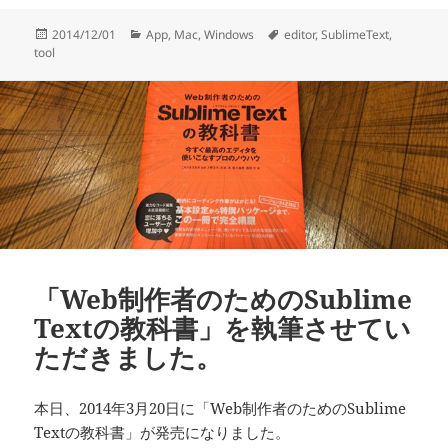
投
カ
タ
2014/12/01
App
,
Mac
,
Windows
editor
,
SublimeText
,
稿
テ
グ
tool
日:
ゴ
リ
ー
「Web制作者のためのSublime
Textの教科書」を執筆させてい
ただきました。
本日、2014年3月20日に「Web制作者のためのSublime
Textの教科書」が発売になりました。