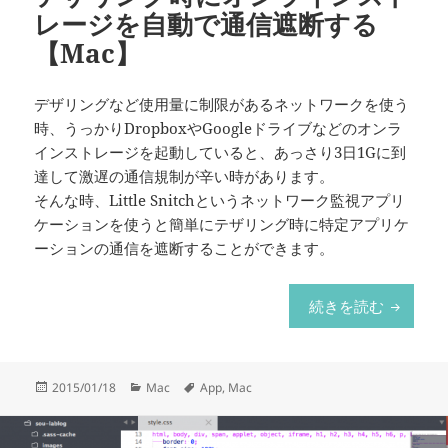
レージを自動で通信遮断する
【Mac】
デザリングなど使用量に制限があるネットワークを使う
時、うっかりDropboxやGoogleドライブなどのオンラ
インストレージを起動していると、あっさり3日1Gに到
達して激遅の通信規制が辛い時があります。
そんな時、Little Snitchというネットワーク監視アプリ
ケーションを使うと簡単にテザリング時に特定アプリケ
ーションの通信を遮断することができます。
テザリン
続きを読む
投
カ
タ
2015/01/18
Mac
App
,
Mac
稿
テ
グ
日:
ゴ
リ