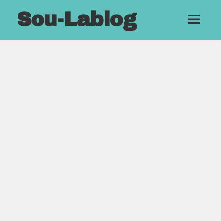
Sou-Lablog
メニュ
ーとウ
ィジェ
ット